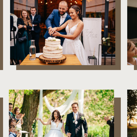
T & M
J & J