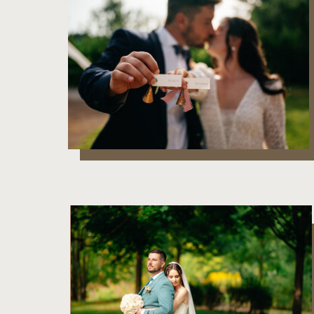
D & A
A & D