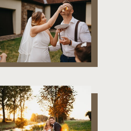
L & F
V & H