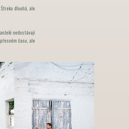
 Štreka dlouhá, ale
anželé nedostávají
 o přesném času, ale